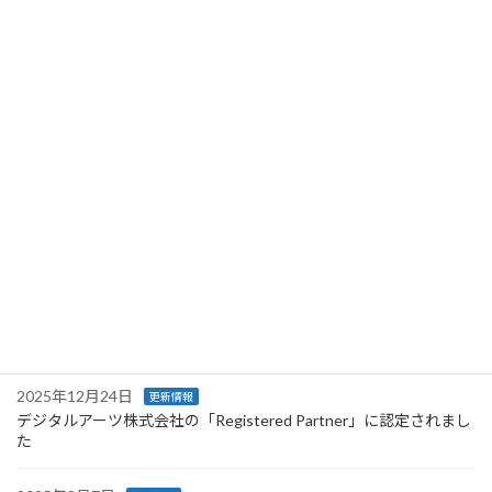
ながさき結婚・子育て応援宣言を登録しました
2026年4月22日
更新情報
【サービス事業】XServerビジネスパートナー（取次店）となりま
した
2026年2月11日
更新情報
会社案内パンフレット公開のお知らせ
2026年1月7日
更新情報
2026年 新年のご挨拶
2025年12月25日
更新情報
【年末年始休業のお知らせ】
2025年12月24日
更新情報
デジタルアーツ株式会社の「Registered Partner」に認定されまし
た