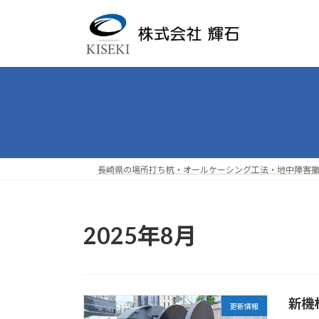
コ
ナ
ン
ビ
テ
ゲ
ン
ー
ツ
シ
へ
ョ
ス
ン
キ
に
ッ
移
プ
動
長崎県の場所打ち杭・オールケーシング工法・地中障害
2025年8月
新機
更新情報